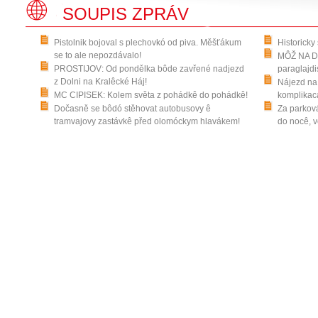
SOUPIS ZPRÁV
Pistolnik bojoval s plechovkó od piva. Měšťákum
Historicky
se to ale nepozdávalo!
MÔŽ NA DR
PROSTIJOV: Od pondělka bôde zavřené nadjezd
paraglajdi
z Dolni na Kralêcké Háj!
Nájezd na 
MC CIPISEK: Kolem světa z pohádkê do pohádkê!
komplikaca
Dočasně se bôdó stěhovat autobusovy ê
Za parková
tramvajovy zastávkê před olomóckym hlavákem!
do nocê, v