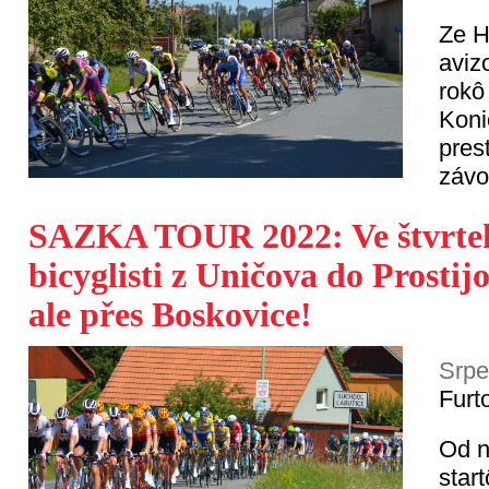
Ze H
aviz
rokô
Koni
pres
záv
SAZKA TOUR 2022: Ve štvrtek
bicyglisti z Uničova do Prostij
ale přes Boskovice!
Srpe
Furt
Od n
star