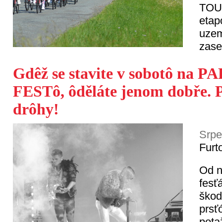
TOUR
etap
uzem
zase
Gdêž se stavite v sobotô na 
FESTô, ôděláte jenom dobře. P
drôhy!
Srpe
Furt
Od n
fesť
škod
prsť
pot