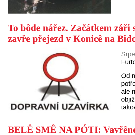
To bôde nářez. Začátkem záři s
zavře přejezd v Konicê na Bid
Srpe
Furt
Od n
potř
ale 
obji
tako
BELÊ SMÊ NA PÓTI: Vavřênec