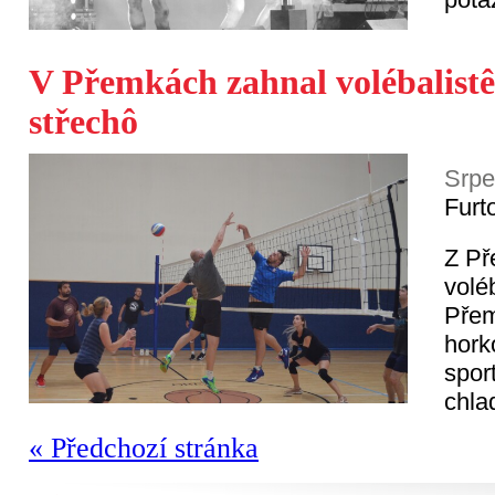
V Přemkách zahnal volébalist
střechô
Srpe
Furt
Z Př
volé
Přem
hork
spor
chlad
« Předchozí stránka