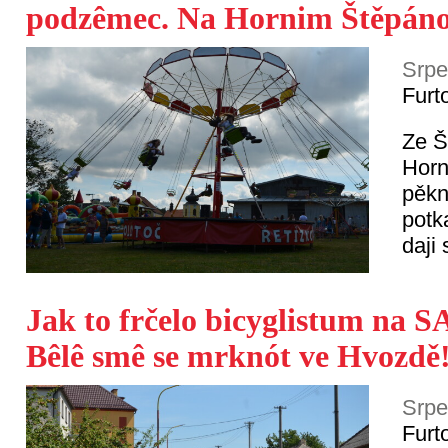
podzêmec. Na Hornim Štěpánově
Srpe
Furt
Ze Š
Horn
pěkn
potk
daji
Jak to frčelo bicyglistum n
Bêlê smê se mrknót ve Hvozdě
Srpe
Furt