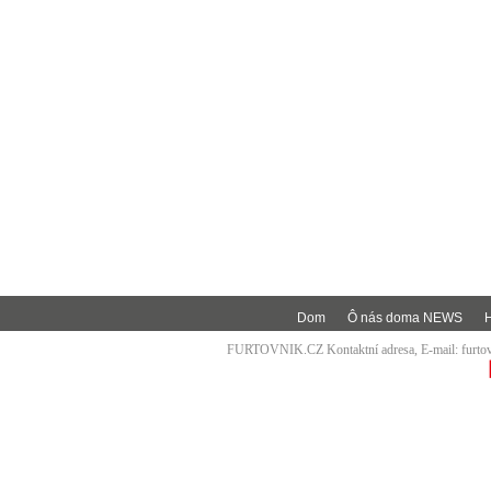
Dom
Ô nás doma NEWS
FURTOVNIK.CZ Kontaktní adresa, E-mail:
furt