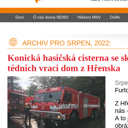
Dom
Ô nás doma NEWS
Hlášeni MNV
Dolfik
ARCHIV PRO SRPEN, 2022:
Konická hasičská cisterna se s
tédnich vraci dom z Hřenska
Srpe
Furt
Z Hř
nás 
A to
obrá