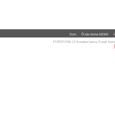
Dom
Ô nás doma NEWS
FURTOVNIK.CZ Kontaktní adresa, E-mail:
furt