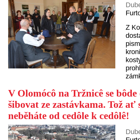
Dube
Furt
Z Ko
dost
pism
kron
kos
proh
zám
V Olomócô na Tržnicê se bôde
šibovat ze zastávkama. Tož ať 
neběháte od cedôle k cedôlê!
Dube
Furt