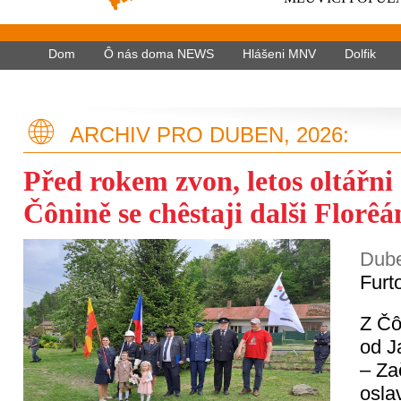
Dom
Ô nás doma NEWS
Hlášeni MNV
Dolfik
ARCHIV PRO DUBEN, 2026:
Před rokem zvon, letos oltářni
Čônině se chêstaji dalši Florêá
Dube
Furt
Z Čô
od J
– Za
osla