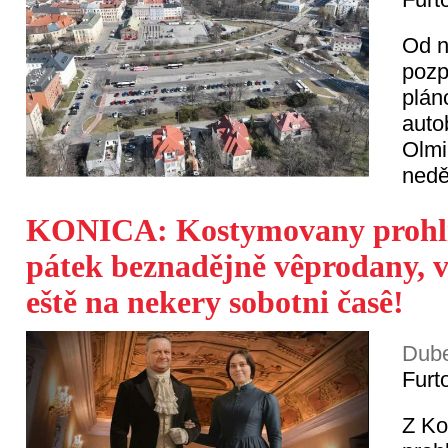
Od n
pozp
plán
auto
Olmi
nedě
KONICA: Kostymovany prohl
pátek beznadějně vêprodany, v
eště na nekery sobotni časê!
Dube
Furt
Z Ko