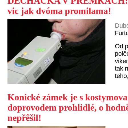
DÉCHAČKA V PŘEMKÁCH: Za
vic jak dvóma promilama!
Dube
Furt
Od p
polê
vike
tak 
teho
Konické zámek je s kostymov
doprovodem prohlidlé, o hodně
nepřêšil!