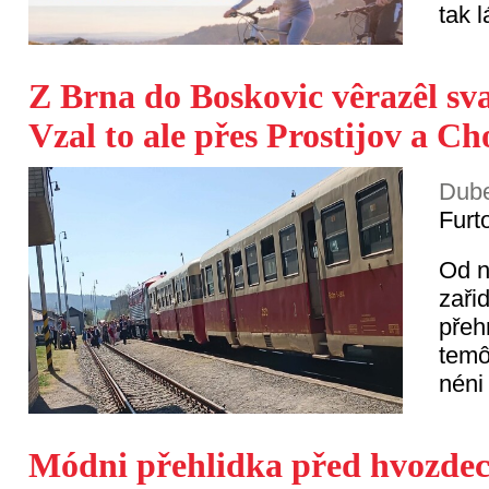
tak 
Z Brna do Boskovic vêrazêl sva
Vzal to ale přes Prostijov a Ch
Dube
Furt
Od n
zařid
přeh
temô
néni
Módni přehlidka před hvozdec