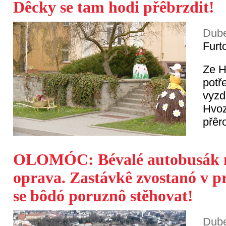
Dêcky se tam hodi přêbrzdit!
Dube
Furt
Ze H
potř
vyzd
Hvoz
přêr
OLOMÓC: Bévalé autobusák n
oprava. Zastávkê zvostanó v p
se bôdó poruznô stěhovat!
Dube