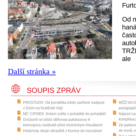
Furt
Od n
haná
čast
auto
TRŽN
ale
Další stránka »
SOUPIS ZPRÁV
PROSTIJOV: Od pondělka bôde zavřené nadjezd
MÔŽ NA DR
z Dolni na Kralêcké Háj!
paraglajdi
MC CIPISEK: Kolem světa z pohádkê do pohádkê!
Nájezd na 
komplikaca
Dočasně se bôdó stěhovat autobusovy ê
tramvajovy zastávkê před olomóckym hlavákem!
Za parková
do nocê, v
Historicky stroje vêrazêlê z Konice do neznáma!