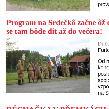
prov
Program na Srdečkô začne ôž 
se tam bôde dit až do večera!
Dube
Furt
Od n
konc
posl
spoj
vzpo
na S