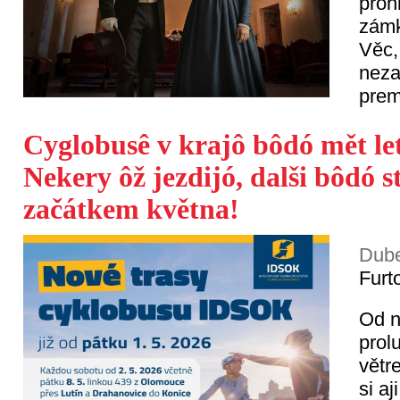
proh
zámk
Věc,
neza
prem
Cyglobusê v krajô bôdó mět let
Nekery ôž jezdijó, dalši bôdó s
začátkem května!
Dube
Furt
Od n
prol
větr
si a