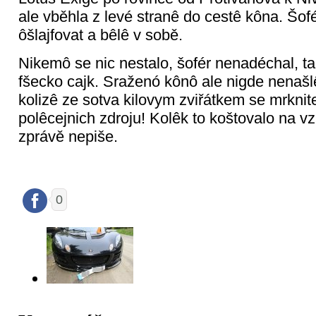
ale vběhla z levé stranê do cestê kôna. Šofé
ôšlajfovat a bêlê v sobě.
Nikemô se nic nestalo, šofér nenadéchal, t
fšecko cajk. Sraženó kônô ale nigde nenašl
kolizê ze sotva kilovym zviřátkem se mrknite
polêcejnich zdroju! Kolêk to koštovalo na v
zprávě nepiše.
0