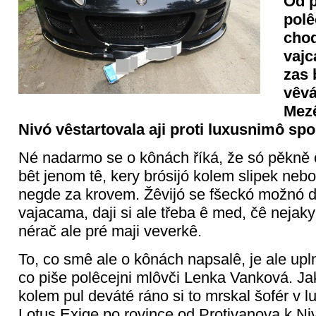
Od p
polê
chod
vajc
zas 
vêvá
Mez
Nivó vêstartovala aji proti luxusnimô sp
Né nadarmo se o kônách říká, že só pěkně o
bêt jenom tê, kery brósijó kolem slipek nebo
negde za krovem. Žêvijó se fšeckó možnó 
vajacama, daji si ale třeba ê med, čê nejak
nérač ale pré maji veverkê.
To, co smê ale o kônách napsalê, je ale upl
co piše polêcejni mlôvči Lenka Vanková. Jak
kolem pul deváté ráno si to mrskal šofér v 
Lotus Exige po rovince od Protivanova k N