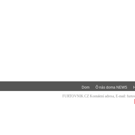
Dom
Ô nás doma NEWS
FURTOVNIK.CZ Kontaktní adresa, E-mail:
furt