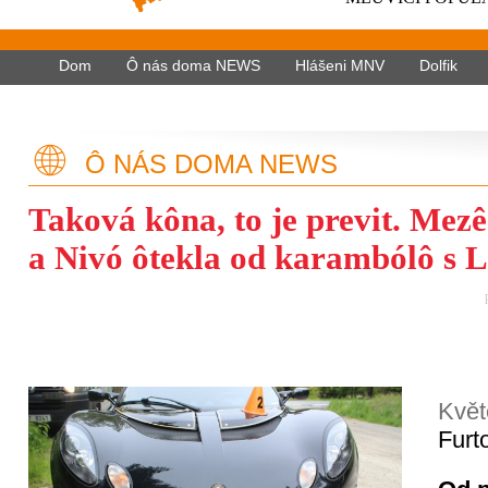
Dom
Ô nás doma NEWS
Hlášeni MNV
Dolfik
Ô NÁS DOMA NEWS
Taková kôna, to je previt. Mez
a Nivó ôtekla od karambólô s 
Květ
Furt