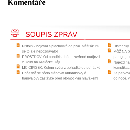
Komentáře
SOUPIS ZPRÁV
Pistolnik bojoval s plechovkó od piva. Měšťákum
Historicky
se to ale nepozdávalo!
MÔŽ NA DR
PROSTIJOV: Od pondělka bôde zavřené nadjezd
paraglajdi
z Dolni na Kralêcké Háj!
Nájezd na 
MC CIPISEK: Kolem světa z pohádkê do pohádkê!
komplikaca
Dočasně se bôdó stěhovat autobusovy ê
Za parková
tramvajovy zastávkê před olomóckym hlavákem!
do nocê, v