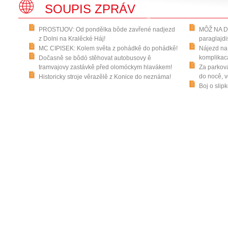
SOUPIS ZPRÁV
PROSTIJOV: Od pondělka bôde zavřené nadjezd
MÔŽ NA DR
z Dolni na Kralêcké Háj!
paraglajdi
MC CIPISEK: Kolem světa z pohádkê do pohádkê!
Nájezd na 
komplikaca
Dočasně se bôdó stěhovat autobusovy ê
tramvajovy zastávkê před olomóckym hlavákem!
Za parková
do nocê, v
Historicky stroje vêrazêlê z Konice do neznáma!
Boj o slip