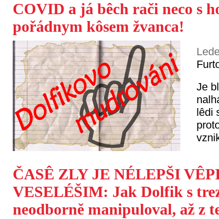
COVID a já bêch rači neco s 
pořádnym kôsem žvanca!
Lede
Furt
Je b
nalhá
lêdi 
prot
vzni
ČASÊ ZLY JE NÉLEPŠI VÊ
VESELÉŠIM: Jak Dolfik s tre
neodborně manipuloval, až z 