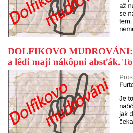
až n
se n
tem,
nem
DOLFIKOVO MUDROVÁNI: Dv
a lêdi maji nákôpni absťák. To
Pros
Furt
Je to
naôč
jak 
čeka