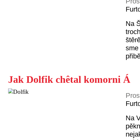
Pros
Furt
Na Š
troc
štêr
sme 
přib
Jak Dolfik chêtal komorni Á
Pros
Furt
Na V
pěkn
neja