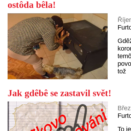
ostôda bêla!
Říje
Furt
Gdêž
koro
temô
povo
tož
Jak gdêbê se zastavil svět!
Břez
Furt
To j