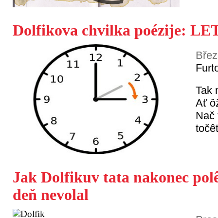
Dolfikova chvilka poézije: L
Břez
Furt
Tak 
Ať ô
Nač 
točê
Jak Dolfikuv tata nakonec polê
deň nevolal