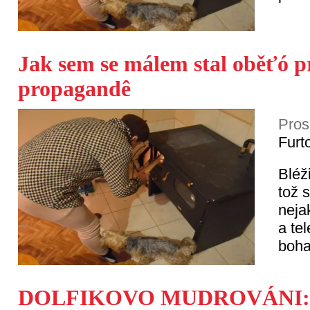
Jak sem se málem stal oběťó 
propagandê
Pros
Furt
Bléž
tož 
neja
a tel
boha
DOLFIKOVO MUDROVÁNI: F