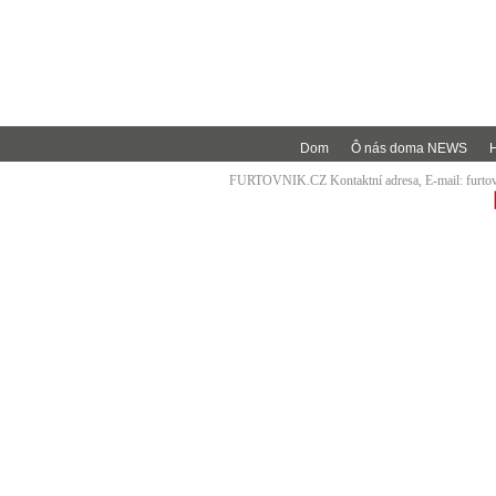
Dom
Ô nás doma NEWS
FURTOVNIK.CZ Kontaktní adresa, E-mail:
furt