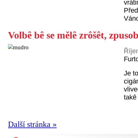
vrát
Před
Váno
Volbê bê se mělê zrôšêt, zpusob
Říje
Furt
Je t
cigá
vlive
takê
Další stránka »