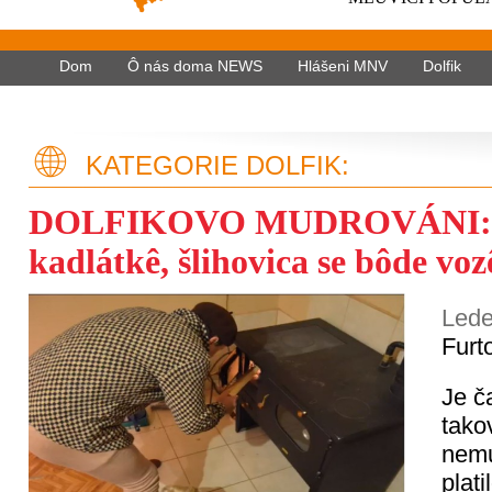
Dom
Ô nás doma NEWS
Hlášeni MNV
Dolfik
KATEGORIE DOLFIK:
DOLFIKOVO MUDROVÁNI: V
kadlátkê, šlihovica se bôde voz
Lede
Furt
Je č
tako
nemu
plati