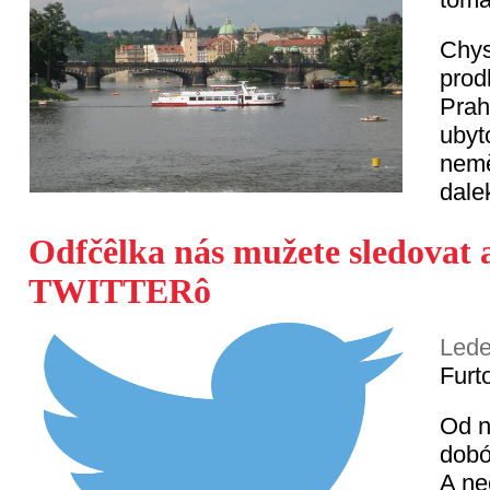
Chys
prod
Prah
ubyt
nemě
dale
Odfčêlka nás mužete sledovat a
TWITTERô
Lede
Furt
Od n
dobó
A ne