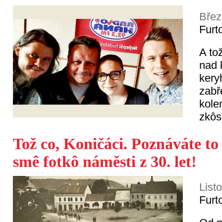
Břez
Furt
A to
nad 
kery
zabř
kole
zkôs
Tož co, Koničáci. Poznáváte t
smê fotkô náměsti z 30. let!
List
Furt