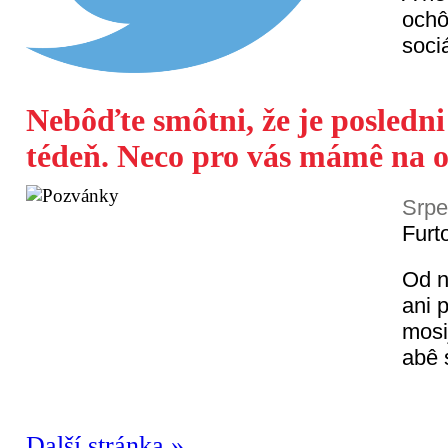
ochô
sociá
Nebôďte smôtni, že je posledn
tédeň. Neco pro vás mámê na o
Srpe
Furt
Od n
ani 
mosi
abê 
Další stránka »