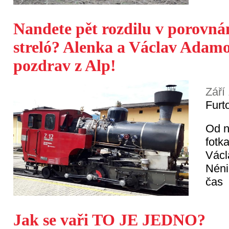
Nandete pět rozdilu v porovná
streló? Alenka a Václav Adamo
pozdrav z Alp!
Září
Furt
Od n
fotk
Václ
Néni
čas
Jak se vaři TO JE JEDNO?