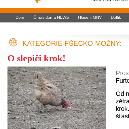
Dom
Ô nás doma NEWS
Hlášeni MNV
Dolfik
KATEGORIE FŠECKO MOŽNY:
O slepiči krok!
Pros
Furt
Od n
zétr
krok
šťas