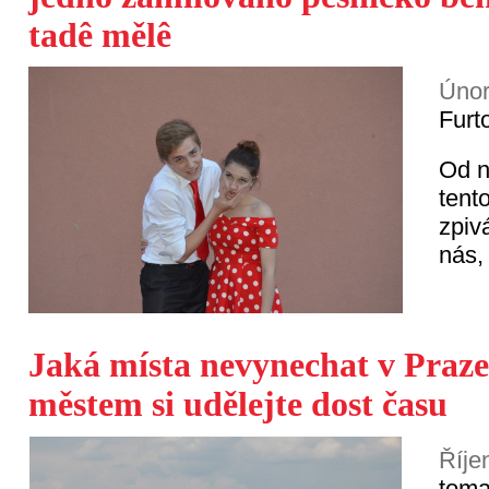
tadê mělê
Únor
Furt
Od n
tent
zpiv
nás,
Jaká místa nevynechat v Praz
městem si udělejte dost času
Říje
toma