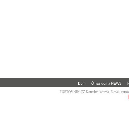
Dom
Ô nás doma NEWS
FURTOVNIK.CZ Kontaktní adresa, E-mail:
furt