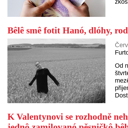
zkóš
Bêlê smê fotit Hanó, dlóhy, ro
Červ
Furt
Od n
štvr
mezê
přij
Dost
K Valentynovi se rozhodně neh
jednô zamilovanó pěsničkô bê