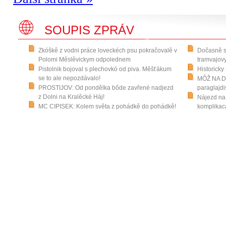
SOUPIS ZPRÁV
Zkóškê z vodni práce loveckéch psu pokračovalê v
Dočasně s
Polomi Mêslêvickym odpolednem
tramvajov
Pistolnik bojoval s plechovkó od piva. Měšťákum
Historicky
se to ale nepozdávalo!
MÔŽ NA DR
PROSTIJOV: Od pondělka bôde zavřené nadjezd
paraglajdi
z Dolni na Kralêcké Háj!
Nájezd na 
MC CIPISEK: Kolem světa z pohádkê do pohádkê!
komplikaca