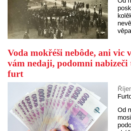
Od n
posk
kolê
nevê
vêpa
Voda mokřéši nebôde, ani vic 
vám nedaji, podomni nabizeči t
furt
Říje
Furt
Od n
mosi
podo