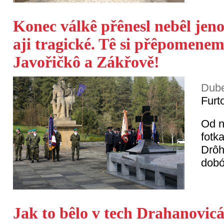
Konec válkê přênesl nebêl jeno
aji tragické. Tê si přêpomenem
Javořičkô a Zákřově!
Dube
Furt
Od n
fotk
Drôh
dobó
Jak to bêlo v tech Drahanovicá