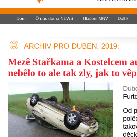
Dom
Ô nás doma NEWS
Hlášeni MNV
Dolfik
ARCHIV PRO DUBEN, 2019:
Mezê Stařkama a Kostelcem aut
nebêlo to ale tak zly, jak to vê
Dube
Furt
Od p
polê
tako
děck