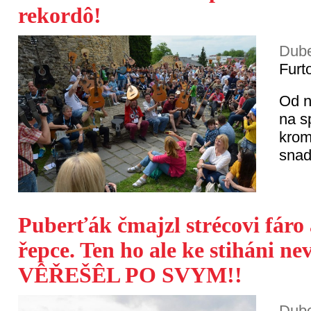
rekordô!
Dube
Furt
Od n
na s
krom
snaď
Puberťák čmajzl strécovi fáro 
řepce. Ten ho ale ke stiháni ne
VÊŘEŠÊL PO SVYM!!
Dube