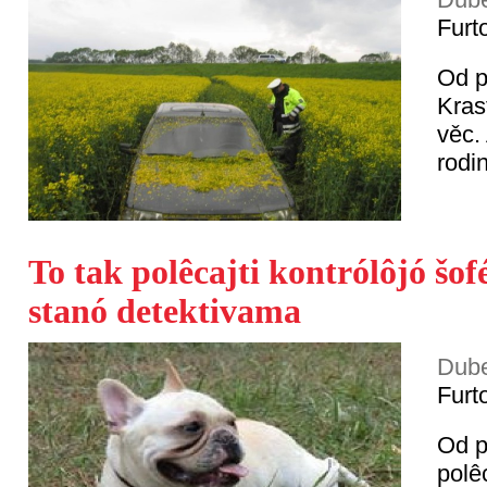
Furt
Od p
Kras
věc.
rodi
To tak polêcajti kontrólôjó šof
stanó detektivama
Dube
Furt
Od p
polê