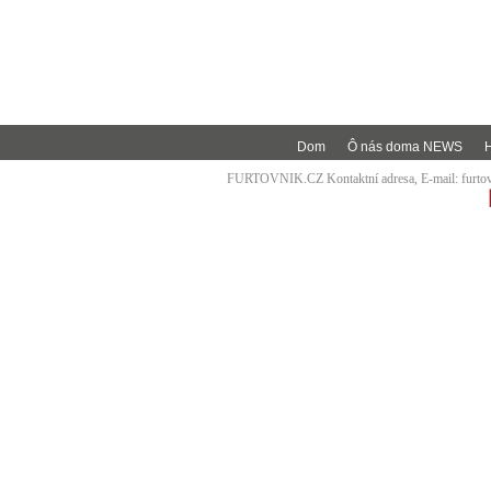
Dom
Ô nás doma NEWS
FURTOVNIK.CZ Kontaktní adresa, E-mail:
furt