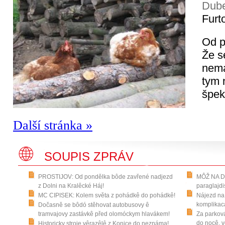
Dube
Furt
Od p
Že s
nema
tym 
špek
Další stránka »
SOUPIS ZPRÁV
PROSTIJOV: Od pondělka bôde zavřené nadjezd
MÔŽ NA DR
z Dolni na Kralêcké Háj!
paraglajdi
MC CIPISEK: Kolem světa z pohádkê do pohádkê!
Nájezd na 
komplikaca
Dočasně se bôdó stěhovat autobusovy ê
tramvajovy zastávkê před olomóckym hlavákem!
Za parková
do nocê, v
Historicky stroje vêrazêlê z Konice do neznáma!