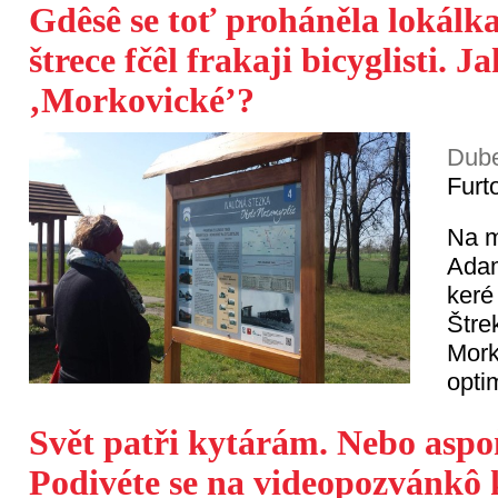
Gdêsê se toť proháněla lokálka
štrece fčêl frakaji bicyglisti. J
‚Morkovické’?
Dube
Furt
Na m
Adam
keré 
Štre
Mork
opti
Svět patři kytárám. Nebo aspo
Podivéte se na videopozvánkô