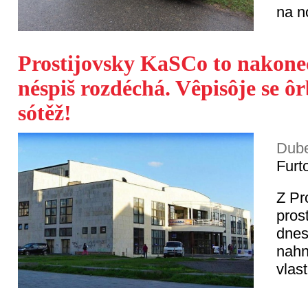
na n
Prostijovsky KaSCo to nakone
néspiš rozdéchá. Vêpisôje se ô
sótěž!
Dube
Furt
Z Pr
pros
dnes
nahn
vlas