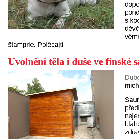
dopo
pond
s ko
děvč
vêmr
štamprle. Polêcajti
Uvolnění těla i duše ve finské 
Dube
mich
Saun
před
nejen
blah
zdrav