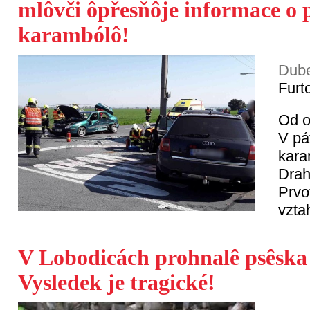
mlôvči ôpřesňôje informace o 
karambólô!
Dube
Furt
Od o
V pá
kara
Drah
Prvo
vzta
V Lobodicách prohnalê psêska 
Vysledek je tragické!