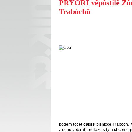
PRYOŘI vêpôstilê Žôm
Trabóchô
bôdem točêt dalši k pisničce Trabóch.
z čeho vêbirat, protože s tym chcemê jit