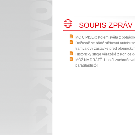
SOUPIS ZPRÁV
MC CIPISEK: Kolem světa z pohádk
Dočasně se bôdó stěhovat autobuso
tramvajovy zastávkê před olomócky
Historicky stroje vêrazêlê z Konice
MÔŽ NA DRÁTĚ: Hasiči zachraňoval
paraglajdistô!