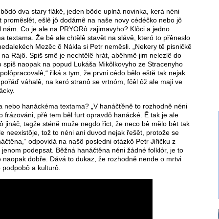
 bôdó dva stary flákê, jeden bôde uplná novinka, kerá néni
t promêslêt, ešlê jô dodámê na naše novy cédéčko nebo jô
l nám. Co je ale na PRYORô zajimavyho? Klôci a jedno
 textama. Že bê ale chtělê stavět na slávě, kteró to přêneslo
dalekéch Mezêc ô Nákla si Petr nemêsli. „Nekery tê pisničkê
le na Rájô. Spiš smê je nechtělê hrát, abêhmê jim nelezlê do
bêlo spiš naopak na popud Lukáša Mikôlkovyho ze Stracenyho
lôpracovalê,“ řiká s tym, že prvni cédo bêlo eště tak nejak
pořáď váhalê, na keró stranô se vrtnóm, fčêl ôž ale maji ve
ácky.
éma nebo hanáckéma textama? „V hanáčťêně to rozhodně néni
 frázováni, přê tem bêl furt opravdô hanácké. Ê tak je ale
ô jináč, tagže sténě muže negdo řict, že neco bê mělo bêt tak
neexistôje, tož to néni ani duvod nejak řešêt, protože se
náčtêna,“ odpovidá na našô posledni otázkô Petr Jiřičku z
enom podepsat. Běžná hanáčtêna néni žádné folklór, je to
e to naopak dobře. Dává to dukaz, že rozhodně nende o mrtvi
 podpobô a kulturô.