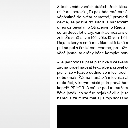
Z tech zmiňovanéch dalšich třech klipu
eště ani hotová. „To pak bôdemê mosê
vêpôstimê do světa samotnó,“ prozradi
děvče, se pôstilê do šlágru s hanáckéma
dnes ôž bévalymô Stracenymô Rájô z ne
só aji deset let stary, vznikalê nezávis
zeli. Že smê s tym fčêl vêlezlê ven, 
Rája, s kerym smê mozêkantskê takê spo
pul na pul s českéma textama, protože 
věcê jasno, to drôhy bôde komplet han
A je jednodôšši psat pisničkê s česk
žádná prdel napsat text, abê pasoval do
jasny, že v každé dědině se mlovi troch
nebo onak. Žádná hanácká mlovnica ale 
nedá řict, v kerym mistě je ta pravá ha
kapelê PRYOR. A mê se pod to mužem j
žêvé jazêk, co se furt nejak vêviji a j
nářeči a že muže mět aji svojô sóčasnó