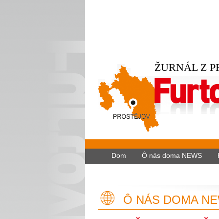
ŽURNÁL Z P
Dom
Ô nás doma NEWS
Ô NÁS DOMA N