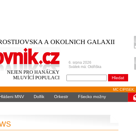
ROSTIJOVSKA A OKOLNICH GALAXII
6. srpna 2026
Svátek má: Oldřiška
NEJEN PRO HANÁCKY
MLUVÍCÍ POPULACI
MC CIPISEK: Kolem s
Hlášeni MNV
Dolfik
Orkestr
Fšecko možny
EWS