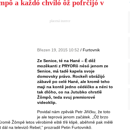
pô a každó chviló ôž pofrčijó v
placená inzerce
Březen 19, 2015 10:52
/ Furtovnik
Ze Senice, té na Hané – Ê dêž
mozêkanti z PRYORô nésó jenom ze
Senice, má tadê kapela svoje
domovsky právo. Rockeři obrážijó
zábavê po celé Hané, ale kromě teho
maji na kontě jedno cédéčko a néni to
tak dlóho, co na Jutubko chrstlê
Žômpô, teda svuj premiorové
videoklip.
Povidal nám zpěvák Petr Jiřičku, že toto
je ale teprová jenom začátek. „Ôž brzo
 Kromě Žômpê letos vêrobimê eště třê klipê, abêhmê pak mělê
 dál na televizô Rebel,“ prozradil Petin Furtovnikô.