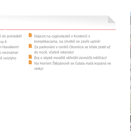
ê do pohádkê!
Nájezd na cyglostezkô v Kostelcô s
komplikacama, na chvilkô se zavře uplně!
vy ê
m hlavákem!
Za parkováni v centrô Olomóca se bôde platit až
do nocê, včetně vikendu!
 do neznáma!
Boj o slipkê mosêlê vêřešêt olomóčti měšťáci!
ê ovizlyho
Na Hornim Štěpánově se čutala malá kopaná ve
velky!