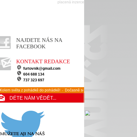
placená inzerce
NAJDETE NÁS NA
FACEBOOK
KONTAKT REDAKCE
furtovnik@gmail.com
604 688 134
737 323 697
věta z pohádkê do pohádkê!
Dočasně se bôdó stěhovat autobusovy ê tramvajov
-
DÉTE NÁM VĚDĚT...