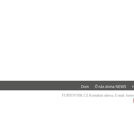
Dom
Ô nás doma NEWS
FURTOVNIK.CZ Kontaktní adresa, E-mail:
furt