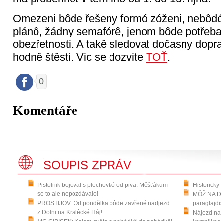
Omezeni bôde řešeny formó zóženi, nebôdó
plánô, žádny semafórê, jenom bôde potřeba
obezřetnosti. A takê sledovat dočasny dopra
hodně štěsti. Vic se dozvite
TOŤ
.
0
Komentáře
SOUPIS ZPRÁV
Pistolnik bojoval s plechovkó od piva. Měšťákum
Historicky
se to ale nepozdávalo!
MÔŽ NA DR
PROSTIJOV: Od pondělka bôde zavřené nadjezd
paraglajdi
z Dolni na Kralêcké Háj!
Nájezd na 