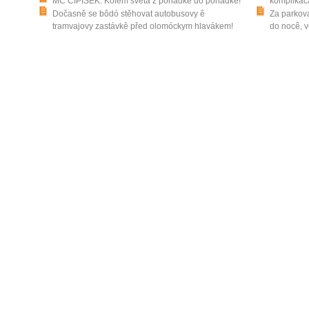
MC CIPISEK: Kolem světa z pohádkê do pohádkê!
komplikaca
Dočasně se bôdó stěhovat autobusovy ê
Za parková
tramvajovy zastávkê před olomóckym hlavákem!
do nocê, v