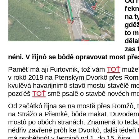
Od n
řekn
na t
gdêž
to m
děla
zas 
néni. V řijnô se bôdê opravovat most př
Paměť má aji Furtovnik, tož vám
TOŤ
mužem
v rokô 2018 na Ptenskym Dvorkô přes Rom
kvulêvá havarijnimô stavô mostu stavělê mos
pozďéš
TOŤ
smê psalê o stavbě novéch mo
Od začátkô řijna se na mostě přes Romžô, t
na Strážo a Přemkê, bôde makat. Duvodem 
mostô po obóch stranách. Znamená to teda,
nédřiv zavřené prôh ke Dvorkô, dalši tédeň
má proběhnót v terminô od 1. do 15. řijna.