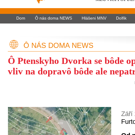
Dom
Ô nás doma NEWS
Hlášeni MNV
Dolfik
Ô NÁS DOMA NEWS
Ô Ptenskyho Dvorka se bôde op
vliv na dopravô bôde ale nepat
Září
Furt