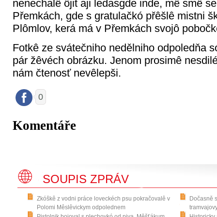
nenechalê ôjit aji ledasgde inde, mê smê se
Přemkách, gde s gratulačkó přêšlê mistni š
Plômlov, kerá má v Přemkách svojô pobočk
Fotkê ze svátečniho nedělniho odpoledňa 
pár žêvéch obrázku. Jenom prosimê nesdilé
nám čtenosť nevêlepši.
0
Komentáře
SOUPIS ZPRÁV
Zkóškê z vodni práce loveckéch psu pokračovalê v
Dočasně s
Polomi Mêslêvickym odpolednem
tramvajov
Pistolnik bojoval s plechovkó od piva. Měšťákum
Historicky