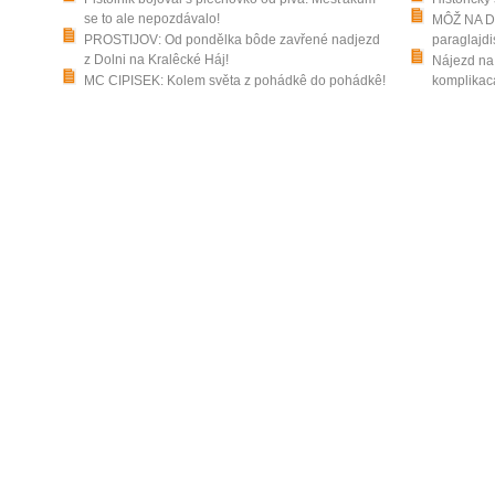
se to ale nepozdávalo!
MÔŽ NA DR
PROSTIJOV: Od pondělka bôde zavřené nadjezd
paraglajdi
z Dolni na Kralêcké Háj!
Nájezd na 
MC CIPISEK: Kolem světa z pohádkê do pohádkê!
komplikaca