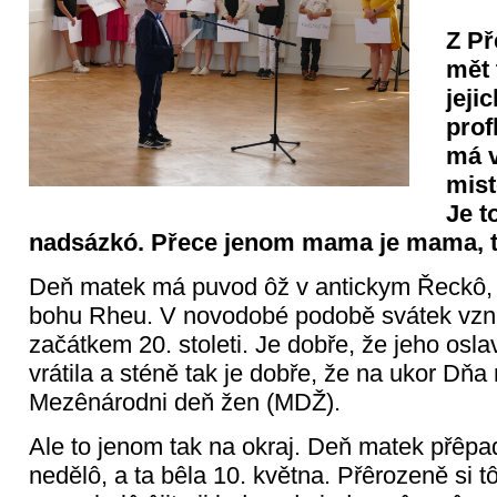
Z Př
mět 
jeji
prof
má v
mist
Je t
nadsázkó. Přece jenom mama je mama, t
Deň matek má puvod ôž v antickym Řeckô, 
bohu Rheu. V novodobé podobě svátek vzni
začátkem 20. stoleti. Je dobře, že jeho osl
vrátila a sténě tak je dobře, že na ukor Dňa
Mezênárodni deň žen (MDŽ).
Ale to jenom tak na okraj. Deň matek přêp
nedělô, a ta bêla 10. května. Přêrozeně si tô