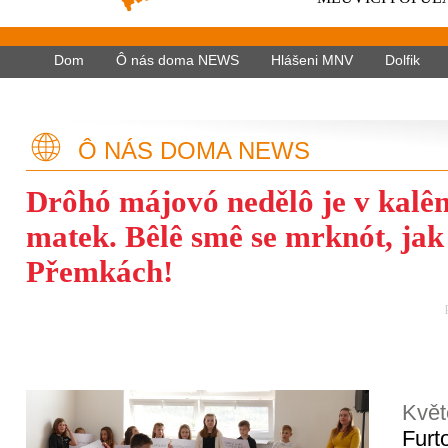
Dom
Ô nás doma NEWS
Hlášeni MNV
Dolfik
Ô NÁS DOMA NEWS
Drôhó májovó nedělô je v kalê
matek. Bêlê smê se mrknót, jak 
Přemkách!
Květ
Furt