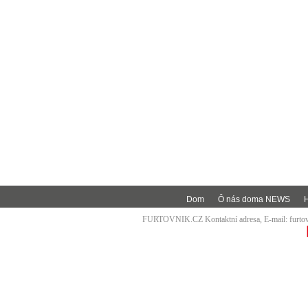
Dom
Ô nás doma NEWS
FURTOVNIK.CZ Kontaktní adresa, E-mail:
furt